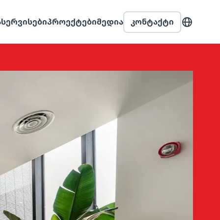
Ა
ᲡᲔᲠᲕᲘᲡᲔᲑᲘ
ᲞᲠᲝᲔᲥᲢᲔᲑᲘ
ᲛᲔᲓᲘᲐ
ᲙᲝᲜᲢᲐᲥᲢᲘ