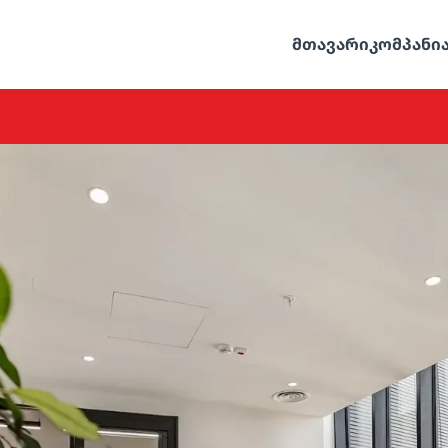
ᲛᲗᲐᲕᲐᲠᲘ
ᲙᲝᲛᲞᲐᲜᲘ