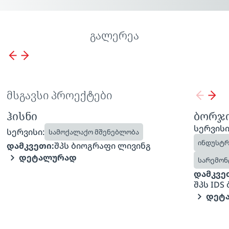
გალერეა
მსგავსი პროექტები
ჰისნი
ბორჯო
სერვისი
სერვისი:
სამოქალაქო მშენებლობა
ინდუსტრ
დამკვეთი:
შპს ბიოგრაფი ლივინგ
ᲓᲔᲢᲐᲚᲣᲠᲐᲓ
სარემონ
დამკვე
შპს ID
ᲓᲔᲢ