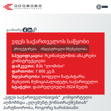
გააზიარე:
ეფეს საქართველოს საწყობი
პროექტირება
ინდუსტრიული მშენებლობა
სპეციფიკაცია:
რკინაბეტონის ანაკრები
კონსტრუქციები
დამკვეთი:
შპს "ლომისი"
ფართობი:
1 800 კვ.მ.
მდებარეობა:
სოფელი ნატახტარი,
მცხეთის მუნიციპალიტეტი, საქართველო
სტატუსი:
დასრულებული 2024 წელს
PLAY VIDEO
,,ეფეს საქართველოსთვის“ კომფორტული
აღმოჩნდა „ელემენტ ქონსთრაქშენთან“
პარტნიორობა, როგორც ხარისხიანი