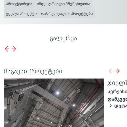
პროექტირება
ინდუსტრიული მშენებლობა
ყველა პროექტი
დასრულებული პროექტები
გალერეა
მსგავსი პროექტები
ბორჯომის საწარმო
ჯიელს
სერვისი:
სერვისი
ინდუსტრიული მშენებლობა
დამკვე
ᲓᲔᲢ
სარემონტო სამუშაოები
დამკვეთი:
შპს IDS ბორჯომი საქართველო
ᲓᲔᲢᲐᲚᲣᲠᲐᲓ