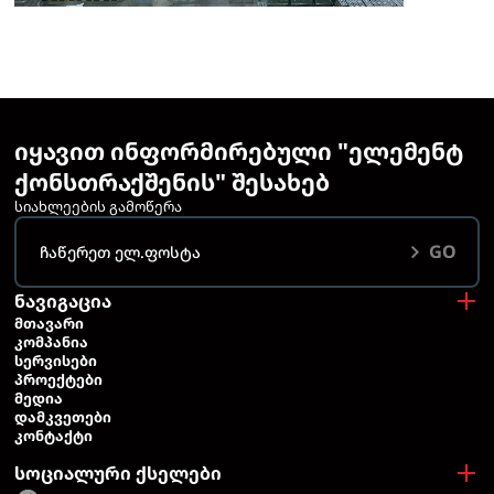
იყავით ინფორმირებული "ელემენტ
ქონსთრაქშენის" შესახებ
სიახლეების გამოწერა
GO
ნავიგაცია
ᲛᲗᲐᲕᲐᲠᲘ
ᲙᲝᲛᲞᲐᲜᲘᲐ
ᲡᲔᲠᲕᲘᲡᲔᲑᲘ
ᲞᲠᲝᲔᲥᲢᲔᲑᲘ
ᲛᲔᲓᲘᲐ
ᲓᲐᲛᲙᲕᲔᲗᲔᲑᲘ
ᲙᲝᲜᲢᲐᲥᲢᲘ
სოციალური ქსელები