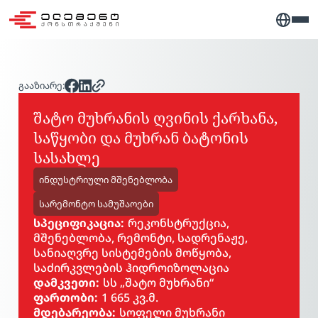
გააზიარე:
შატო მუხრანის ღვინის ქარხანა,
საწყობი და მუხრან ბატონის
სასახლე
ინდუსტრიული მშენებლობა
სარემონტო სამუშაოები
სპეციფიკაცია:
რეკონსტრუქცია,
მშენებლობა, რემონტი, სადრენაჟე,
სანიაღვრე სისტემების მოწყობა,
საძირკვლების ჰიდროიზოლაცია
დამკვეთი:
სს „შატო მუხრანი“
ფართობი:
1 665 კვ.მ.
მდებარეობა:
სოფელი მუხრანი