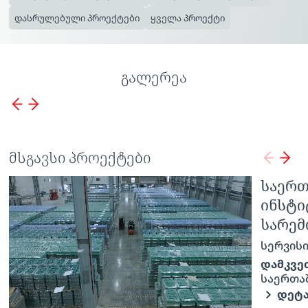
დასრულებული პროექტები
ყველა პროექტი
გალერეა
მსგავსი პროექტები
ბორჯომის საწარმო
საერთ
სერვისი:
ინსტი
სარემ
ინდუსტრიული მშენებლობა
სერვისი
სარემონტო სამუშაოები
დამკვეთი:
დამკვე
შპს IDS ბორჯომი საქართველო
საერთა
ᲓᲔᲢᲐᲚᲣᲠᲐᲓ
ᲓᲔᲢ