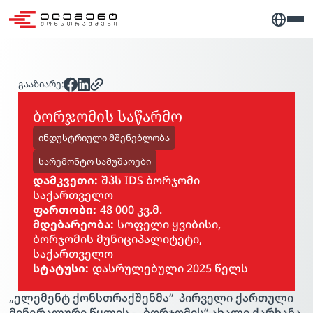
გააზიარე:
ბორჯომის საწარმო
ინდუსტრიული მშენებლობა
სარემონტო სამუშაოები
დამკვეთი:
შპს IDS ბორჯომი
საქართველო
ფართობი:
48 000 კვ.მ.
მდებარეობა:
სოფელი ყვიბისი,
ბორჯომის მუნიციპალიტეტი,
საქართველო
სტატუსი:
დასრულებული 2025 წელს
PLAY VIDEO
„ელემენტ ქონსთრაქშენმა“ პირველი ქართული
მინერალური წყლის -
„ბორჯომის“
ახალი ქარხანა