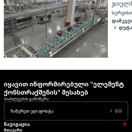
ბორჯომის საწარმო
ჯიელს
სერვისი:
სერვისი
ინდუსტრიული მშენებლობა
დამკვე
ᲓᲔᲢ
სარემონტო სამუშაოები
დამკვეთი:
შპს IDS ბორჯომი საქართველო
ᲓᲔᲢᲐᲚᲣᲠᲐᲓ
იყავით ინფორმირებული "ელემენტ
ქონსთრაქშენის" შესახებ
სიახლეების გამოწერა
GO
ნავიგაცია
ᲛᲗᲐᲕᲐᲠᲘ