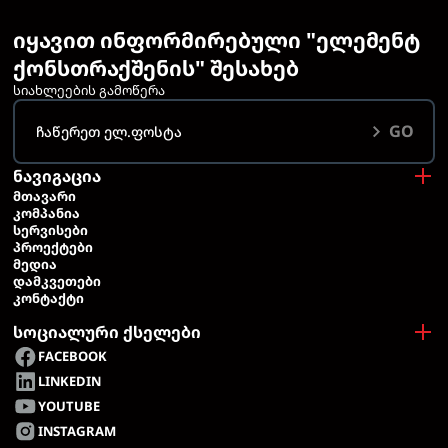
იყავით ინფორმირებული "ელემენტ
ქონსთრაქშენის" შესახებ
სიახლეების გამოწერა
GO
ნავიგაცია
ᲛᲗᲐᲕᲐᲠᲘ
ᲙᲝᲛᲞᲐᲜᲘᲐ
ᲡᲔᲠᲕᲘᲡᲔᲑᲘ
ᲞᲠᲝᲔᲥᲢᲔᲑᲘ
ᲛᲔᲓᲘᲐ
ᲓᲐᲛᲙᲕᲔᲗᲔᲑᲘ
ᲙᲝᲜᲢᲐᲥᲢᲘ
სოციალური ქსელები
FACEBOOK
LINKEDIN
YOUTUBE
INSTAGRAM