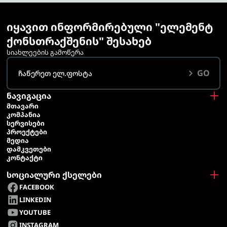
იყავით ინფორმირებული "ელემენტ
ქონსთრაქშენის" შესახებ
სიახლეების გამოწერა
GO
ნავიგაცია
ᲛᲗᲐᲕᲐᲠᲘ
ᲙᲝᲛᲞᲐᲜᲘᲐ
ᲡᲔᲠᲕᲘᲡᲔᲑᲘ
ᲞᲠᲝᲔᲥᲢᲔᲑᲘ
ᲛᲔᲓᲘᲐ
ᲓᲐᲛᲙᲕᲔᲗᲔᲑᲘ
ᲙᲝᲜᲢᲐᲥᲢᲘ
სოციალური ქსელები
FACEBOOK
LINKEDIN
YOUTUBE
INSTAGRAM