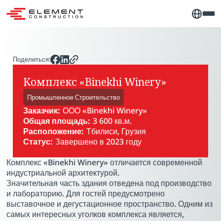
Поделиться:
Комплекс «Binekhi Winery»
Промышленное Строительство
Заказчик:
ООО «Binekhi Winery»
Общая площадь:
3 600 кв.м.
Расположение:
Тбилиси, Грузия
Статус:
Завершено в 2023 году
Комплекс «Binekhi Winery» отличается современной
индустриальной архитектурой.
Значительная часть здания отведена под производство
и лабораторию. Для гостей предусмотрено
выставочное и дегустационное пространство. Одним из
самых интересных уголков комплекса является,