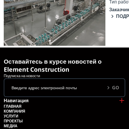
Тип рабо
Промышленное Строительство
Ремонтные Работы
Заказчик
Заказчик:
ООО «IDS Боржоми Грузия»
ПОД
ПОДРОБНЕЕ
Оставайтесь в курсе новостей о
Element Construction
Подписка на новости
GO
Навигация
ГЛАВНАЯ
КОМПАНИЯ
УСЛУГИ
ПРОЕКТЫ
МЕДИА