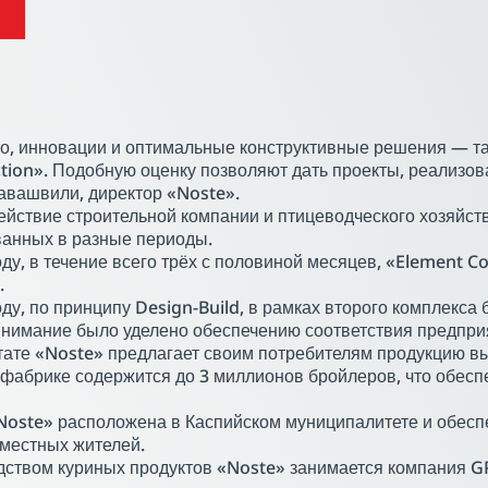
о, инновации и оптимальные конструктивные решения — та
tion». Подобную оценку позволяют дать проекты, реализов
вашвили, директор «Noste».
йствие строительной компании и птицеводческого хозяйст
анных в разные периоды.
оду, в течение всего трёх с половиной месяцев, «Element 
.
оду, по принципу Design-Build, в рамках второго комплекса 
нимание было уделено обеспечению соответствия предпри
тате «Noste» предлагает своим потребителям продукцию вы
фабрике содержится до 3 миллионов бройлеров, что обеспе
oste» расположена в Каспийском муниципалитете и обеспе
местных жителей.
ством куриных продуктов «Noste» занимается компания G