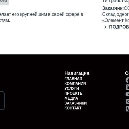
Тип работы:
боты
Заказчик:
О
делает его крупнейшим в своей сфере в
Склад одног
стям.
«Элемент Ко
ПОДРО
Навигация
С
ГЛАВНАЯ
КОМПАНИЯ
УСЛУГИ
ПРОЕКТЫ
МЕДИА
ЗАКАЗЧИКИ
КОНТАКТ