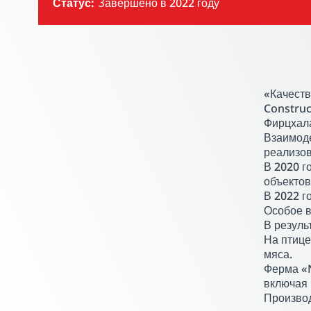
Статус:
Завершено в 2022 году
PLAY VIDEO
«Качеств
Construc
Фирцхала
Взаимоде
реализов
В 2020 г
объектов
В 2022 г
Особое в
В резуль
На птице
мяса.
Ферма «N
включая 
Производ