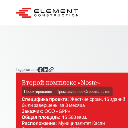
Поделиться:
Второй комплекс «Noste»
Проектирование
Промышленное Строительство
Специфика проекта:
Жесткие сроки, 15 зданий
были завершены за 3 месяца
Заказчик:
ООО «GPP»
Общая площадь:
15 500 кв.м.
Расположение:
Муниципалитет Каспи