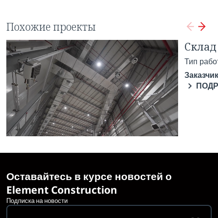
Похожие проекты
Предприятие «Боржоми»
Склад
Тип работы:
Тип рабо
Промышленное Строительство
Ремонтные Работы
Заказчик
Заказчик:
ООО «IDS Боржоми Грузия»
ПОД
ПОДРОБНЕЕ
Оставайтесь в курсе новостей о
Element Construction
Подписка на новости