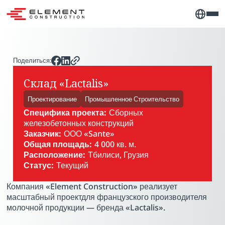
Поделиться:
Склад «Lactalis»
Проектирование
Промышленное Строительство
Специфика проекта:
Сборных
железобетонных конструкций
Заказчик:
ООО «Sante»
Общая площадь:
4 000 кв. м.
Расположение:
Тбилиси, Грузия
Статус:
Текущий
PLAY VIDEO
Компания «Element Construction» реализует
масштабный проектдля французского производителя
молочной продукции — бренда «Lactalis».