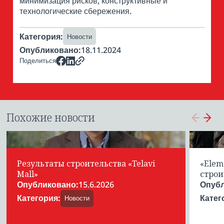
минимизация рисков, конструктивные и
технологические сбережения.
Категория
:
Новости
Опубликовано:
18.11.2024
Поделиться
Похожие новости
Результаты строительства «Telavi
«Elem
Mall»
строи
Опубликовано
:
15.6.2026
Опуб
Категория
:
Катег
Новости