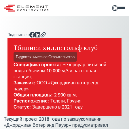
Поделиться:
Тбилиси хиллс гольф клуб
Гидротехническое Строительство
Специфика проекта:
Резервуар питьевой
воды объемом 10 000 м.3 и насосоная
станция.
Заказчик:
ООО «Джорджиан вотер енд
пауер»
Общая площадь:
2 900 кв.м.
Расположение:
Телети, Грузия
Статус:
Завершено в 2021 году
Текущий проект 2018 года по заказукомпании
«Джорджиан Вотер энд Пауэр» предусматривал