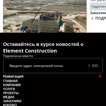
Тип работы:
Гидротехническое Строительство
Гидротехн
Заказчик:
АО «Энергони»
Заказчик
ПОДРОБНЕЕ
ПОД
Оставайтесь в курсе новостей о
Element Construction
Подписка на новости
GO
Навигация
ГЛАВНАЯ
КОМПАНИЯ
УСЛУГИ
ПРОЕКТЫ
МЕДИА
ЗАКАЗЧИКИ
КОНТАКТ