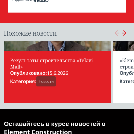
Похожие новости
Результаты строительства «Telavi
«Elem
Mall»
строи
Опубликовано
:
15.6.2026
Опуб
Категория
:
Катег
Новости
Оставайтесь в курсе новостей о
Element Construction