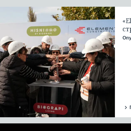
«E
ст
Оп