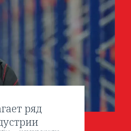
агает ряд
дустрии